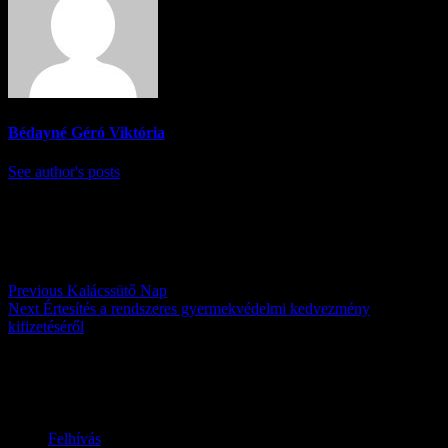
Bédayné Géró Viktória
See author's posts
Post navigation
Previous
Kalácssütő Nap
Next
Értesítés a rendszeres gyermekvédelmi kedvezmény
kifizetéséről
Továbbiak
Felhívás