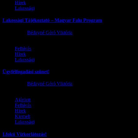
Hírek
Lakossági
Lakossági Tájékoztató – Magyar Falu Program
2026.08.06.
Bédayné Géró Viktória
Felhívás
Hírek
Lakossági
Ügyfélfogadási szünet!
2026.08.02.
Bédayné Géró Viktória
Ajánlott
Felhívás
Hírek
Kiemelt
Lakossági
I.fokú Vízkorlátozás!