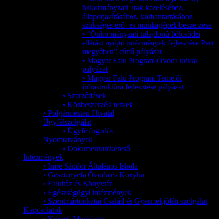
önkormányzati utak kezeléséhez,
állapotjavításához, karbantartásához
szükséges erő- és munkagépek beszerzése
• “Önkormányzati tulajdonú bölcsődei
ellátást nyújtó intézmények fejlesztése Pest
megyében” című pályázat
• Magyar Falu Program Óvoda udvar
pályázat
• Magyar Falu Program Temetői
infrastruktúra fejlesztése pályázat
• Szerződések
• Közbeszerzési tervek
• Polgármesteri Hivatal
Ügyfélszolgálat
• Ügyfélfogadás
Nyomtatványok
• Dokumentumkereső
Intézmények
• Imre Sándor Általános Iskola
• Gesztenyefa Óvoda és Konyha
• Faluház és Könyvtár
• Egészségügyi intézmények
• Szentmártonkátai Család és Gyermekjóléti szolgálat
Kapcsolatok
• Körzeti Megbízott