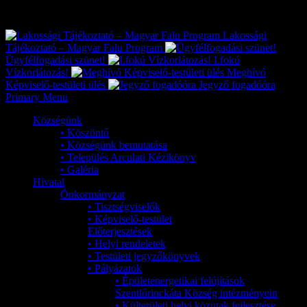
Exkluzív
Friss hírek
Lakossági
Tájékoztató – Magyar Falu Program
Ügyfélfogadási szünet!
I.fokú
Vízkorlátozás!
Meghívó
Képviselő-testületi ülés
Jegyző fogadóóra
Primary Menu
Községünk
• Köszöntő
• Községünk bemutatása
• Település Arculati Kézikönyv
• Galéria
Hivatal
Önkormányzat
• Tisztségviselők
• Képviselő-testület
Előterjesztések
• Helyi rendeletek
• Testületi jegyzőkönyvek
• Pályázatok
• Épületenergetikai felújítások
Szentlőrinckáta Község intézményein
• Külterületi helyi közutak fejlesztése,