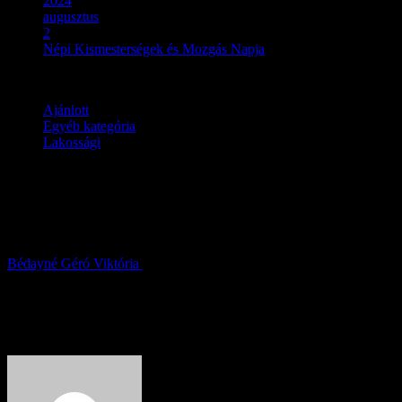
2024
augusztus
2
Népi Kismesterségek és Mozgás Napja
Ajánlott
Egyéb kategória
Lakossági
Népi Kismesterségek és Mozgás
Napja
Bédayné Géró Viktória
2024.08.02.
About Author