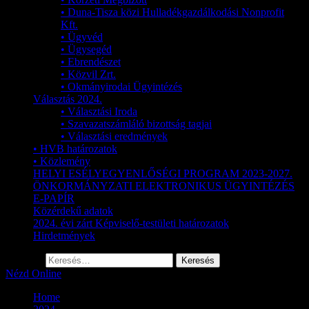
• Duna-Tisza közi Hulladékgazdálkodási Nonprofit
Kft.
• Ügyvéd
• Ügysegéd
• Ebrendészet
• Közvil Zrt.
• Okmányirodai Ügyintézés
Választás 2024.
• Választási Iroda
• Szavazatszámláló bizottság tagjai
• Választási eredmények
• HVB határozatok
• Közlemény
HELYI ESÉLYEGYENLŐSÉGI PROGRAM 2023-2027.
ÖNKORMÁNYZATI ELEKTRONIKUS ÜGYINTÉZÉS
E-PAPÍR
Közérdekű adatok
2024. évi zárt Képviselő-testületi határozatok
Hirdetmények
Keresés:
Nézd Online
Home