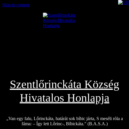
Skip to content
2026.08.06.
Szentlőrinckáta Község
Hivatalos Honlapja
„Van egy falu, Lőrinckáta, határát sok bíbic járta, S meséli róla a
fáma: – Így lett Lőrinc-, Bíbickáta." (B.A.S.A.)