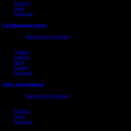
Felhívás
Hírek
Lakossági
Ügyfélfogadási szünet!
2026.08.02.
Bédayné Géró Viktória
Ajánlott
Felhívás
Hírek
Kiemelt
Lakossági
I.fokú Vízkorlátozás!
2026.08.01.
Bédayné Géró Viktória
Felhívás
Hírek
Lakossági