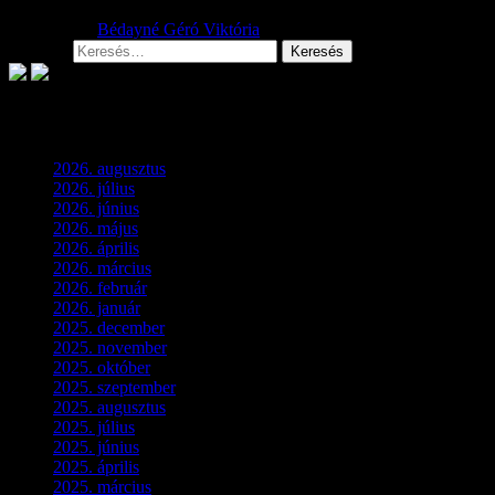
2026.08.01.
Bédayné Géró Viktória
Keresés:
Archívum
2026. augusztus
(3)
2026. július
(2)
2026. június
(4)
2026. május
(1)
2026. április
(1)
2026. március
(4)
2026. február
(4)
2026. január
(2)
2025. december
(4)
2025. november
(3)
2025. október
(3)
2025. szeptember
(5)
2025. augusztus
(3)
2025. július
(5)
2025. június
(4)
2025. április
(5)
2025. március
(7)