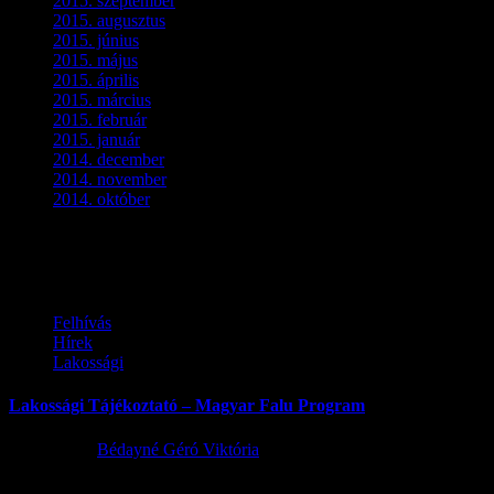
2015. szeptember
(5)
2015. augusztus
(3)
2015. június
(2)
2015. május
(3)
2015. április
(4)
2015. március
(3)
2015. február
(2)
2015. január
(5)
2014. december
(4)
2014. november
(1)
2014. október
(2)
Ez is érdekelhet
Felhívás
Hírek
Lakossági
Lakossági Tájékoztató – Magyar Falu Program
2026.08.06.
Bédayné Géró Viktória