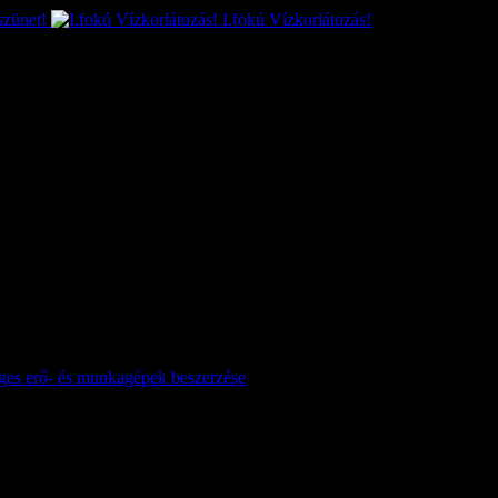
szünet!
I.fokú Vízkorlátozás!
séges erő- és munkagépek beszerzése