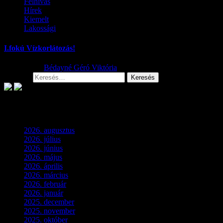
Felhívás
Hírek
Kiemelt
Lakossági
I.fokú Vízkorlátozás!
2026.08.01.
Bédayné Géró Viktória
Keresés:
Archívum
2026. augusztus
(3)
2026. július
(2)
2026. június
(4)
2026. május
(1)
2026. április
(1)
2026. március
(4)
2026. február
(4)
2026. január
(2)
2025. december
(4)
2025. november
(3)
2025. október
(3)