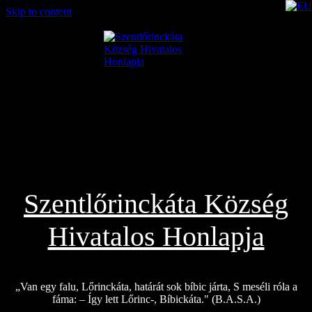
Skip to content
2026.08.06.
Szentlőrinckáta Község
Hivatalos Honlapja
„Van egy falu, Lőrinckáta, határát sok bíbic járta, S meséli róla a
fáma: – Így lett Lőrinc-, Bíbickáta." (B.A.S.A.)