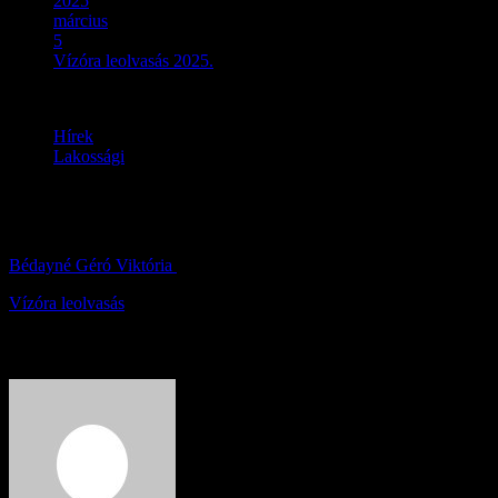
2025
március
5
Vízóra leolvasás 2025.
Hírek
Lakossági
Vízóra leolvasás 2025.
Bédayné Géró Viktória
2025.03.05.
Vízóra leolvasás
About Author