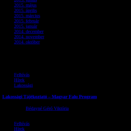
2015. május
(3)
2015. április
(4)
2015. március
(3)
2015. február
(2)
2015. január
(5)
2014. december
(4)
2014. november
(1)
2014. október
(2)
Ez is érdekelhet
Felhívás
Hírek
Lakossági
Lakossági Tájékoztató – Magyar Falu Program
2026.08.06.
Bédayné Géró Viktória
Felhívás
Hírek