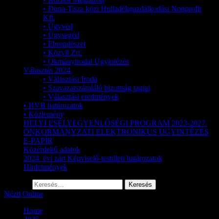
• Duna-Tisza közi Hulladékgazdálkodási Nonprofit
Kft.
• Ügyvéd
• Ügysegéd
• Ebrendészet
• Közvil Zrt.
• Okmányirodai Ügyintézés
Választás 2024.
• Választási Iroda
• Szavazatszámláló bizottság tagjai
• Választási eredmények
• HVB határozatok
• Közlemény
HELYI ESÉLYEGYENLŐSÉGI PROGRAM 2023-2027.
ÖNKORMÁNYZATI ELEKTRONIKUS ÜGYINTÉZÉS
E-PAPÍR
Közérdekű adatok
2024. évi zárt Képviselő-testületi határozatok
Hirdetmények
Keresés:
Nézd Online
Home