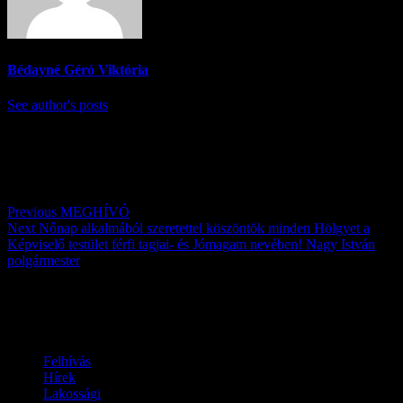
Bédayné Géró Viktória
See author's posts
Post navigation
Previous
MEGHÍVÓ
Next
Nőnap alkalmából szeretettel köszöntök minden Hölgyet a
Képviselő testület férfi tagjai- és Jómagam nevében! Nagy István
polgármester
Továbbiak
Felhívás
Hírek
Lakossági