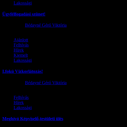
Lakossági
Ügyfélfogadási szünet!
2026.08.02.
Bédayné Géró Viktória
Ajánlott
Felhívás
Hírek
Kiemelt
Lakossági
I.fokú Vízkorlátozás!
2026.08.01.
Bédayné Géró Viktória
Felhívás
Hírek
Lakossági
Meghívó Képviselő-testületi ülés