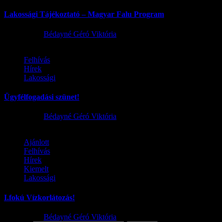
Lakossági Tájékoztató – Magyar Falu Program
2026.08.06.
Bédayné Géró Viktória
Felhívás
Hírek
Lakossági
Ügyfélfogadási szünet!
2026.08.02.
Bédayné Géró Viktória
Ajánlott
Felhívás
Hírek
Kiemelt
Lakossági
I.fokú Vízkorlátozás!
2026.08.01.
Bédayné Géró Viktória