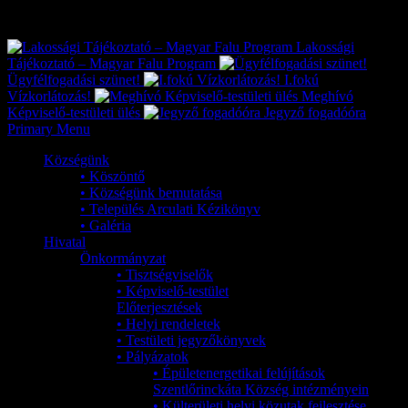
Exkluzív
Friss hírek
Lakossági
Tájékoztató – Magyar Falu Program
Ügyfélfogadási szünet!
I.fokú
Vízkorlátozás!
Meghívó
Képviselő-testületi ülés
Jegyző fogadóóra
Primary Menu
Községünk
• Köszöntő
• Községünk bemutatása
• Település Arculati Kézikönyv
• Galéria
Hivatal
Önkormányzat
• Tisztségviselők
• Képviselő-testület
Előterjesztések
• Helyi rendeletek
• Testületi jegyzőkönyvek
• Pályázatok
• Épületenergetikai felújítások
Szentlőrinckáta Község intézményein
• Külterületi helyi közutak fejlesztése,