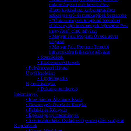
önkormányzati utak kezeléséhez,
állapotjavításához, karbantartásához
szükséges erő- és munkagépek beszerzése
• “Önkormányzati tulajdonú bölcsődei
ellátást nyújtó intézmények fejlesztése Pest
megyében” című pályázat
• Magyar Falu Program Óvoda udvar
pályázat
• Magyar Falu Program Temetői
infrastruktúra fejlesztése pályázat
• Szerződések
• Közbeszerzési tervek
• Polgármesteri Hivatal
Ügyfélszolgálat
• Ügyfélfogadás
Nyomtatványok
• Dokumentumkereső
Intézmények
• Imre Sándor Általános Iskola
• Gesztenyefa Óvoda és Konyha
• Faluház és Könyvtár
• Egészségügyi intézmények
• Szentmártonkátai Család és Gyermekjóléti szolgálat
Kapcsolatok
• Körzeti Megbízott