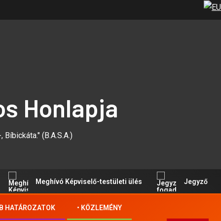
os Honlapja
 Bíbickáta." (B.A.S.A.)
Meghívó Képviselő-testületi ülés
Jegyző fogadó
VB HATÁROZATOK
• KÖZLEMÉNY