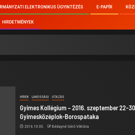
RMÁNYZATI ELEKTRONIKUS ÜGYINTÉZÉS
E-PAPÍR
KÖZ
HIRDETMÉNYEK
HÍREK
LAKOSSÁGI
UTAZÁS
Gyimes Kollégium – 2016. szeptember 22-30
Gyimesközéplok-Borospataka
2016.10.05.
Bédayné Géró Viktória