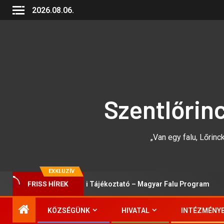
2026.08.06.
Szentlőrin
„Van egy falu, Lőrinck
EXKLUZÍV
FRISS HÍREK
Lakossági Tájékoztató – Magyar Falu Program
KÖZSÉGÜNK
HIVATAL
INTÉZMÉNY