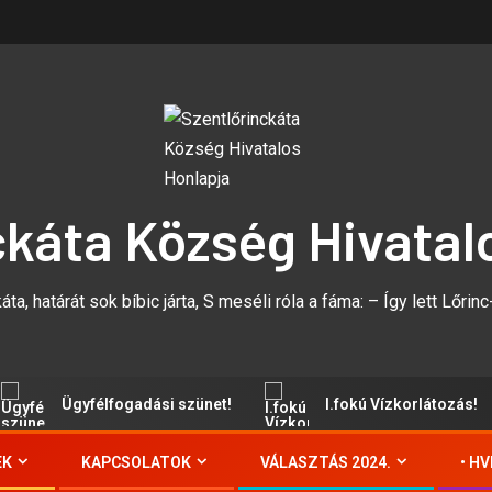
ckáta Község Hivatal
áta, határát sok bíbic járta, S meséli róla a fáma: – Így lett Lőrinc-,
Ügyfélfogadási szünet!
I.fokú Vízkorlátozás!
EK
KAPCSOLATOK
VÁLASZTÁS 2024.
• H