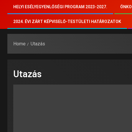
HELYI ESÉLYEGYENLŐSÉGI PROGRAM 2023-2027.
ÖNKO
2024. ÉVI ZÁRT KÉPVISELŐ-TESTÜLETI HATÁROZATOK
Home
Utazás
Utazás