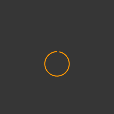
2024. január
(3)
2023. december
(1)
2023. november
(1)
2023. október
(5)
2023. szeptember
(3)
2023. augusztus
(9)
2023. július
(3)
2023. június
(8)
2023. május
(8)
2023. április
(2)
2023. március
(11)
2023. február
(4)