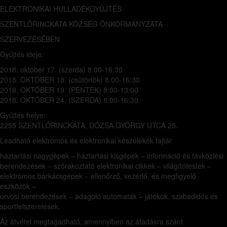
ELEKTRONIKAI HULLADÉKGYŰJTÉS
SZENTLŐRINCKÁTA KÖZSÉG ÖNKORMÁNYZATA
SZERVEZÉSÉBEN
Gyűjtés ideje:
2018. október 17. (szerda) 8:00-16:30
2018. OKTÓBER 18. (csütörtök) 8:00-16:30
2018. OKTÓBER 19. (PÉNTEK) 8:00-13:00
2018. OKTÓBER 24. (SZERDA) 8:00-16:30
Gyűjtés helye:
2255 SZENTLŐRINCKÁTA, DÓZSA GYÖRGY UTCA 25.
Leadható elektromos és elektronikai készülékek fajtái:
háztartási nagygépek – háztartási kisgépek – információ és távközlési
berendezések – szórakoztató elektronikai cikkek – világítótestek –
elektromos barkácsgépek – ellenőrző, vezérlő, és megfigyelő
eszközök –
orvosi berendezések – adagoló automaták – játékok, szabadidős és
sportfelszerelések.
Az átvétel megtagadható, amennyiben az átadásra szánt