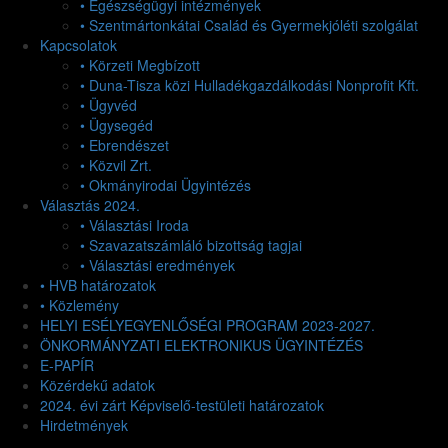
• Egészségügyi intézmények
• Szentmártonkátai Család és Gyermekjóléti szolgálat
Kapcsolatok
• Körzeti Megbízott
• Duna-Tisza közi Hulladékgazdálkodási Nonprofit Kft.
• Ügyvéd
• Ügysegéd
• Ebrendészet
• Közvil Zrt.
• Okmányirodai Ügyintézés
Választás 2024.
• Választási Iroda
• Szavazatszámláló bizottság tagjai
• Választási eredmények
• HVB határozatok
• Közlemény
HELYI ESÉLYEGYENLŐSÉGI PROGRAM 2023-2027.
ÖNKORMÁNYZATI ELEKTRONIKUS ÜGYINTÉZÉS
E-PAPÍR
Közérdekű adatok
2024. évi zárt Képviselő-testületi határozatok
Hirdetmények