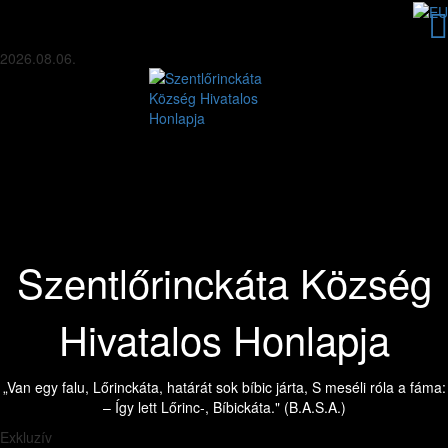
2026.08.06.
Szentlőrinckáta Község
Hivatalos Honlapja
„Van egy falu, Lőrinckáta, határát sok bíbic járta, S meséli róla a fáma:
– Így lett Lőrinc-, Bíbickáta." (B.A.S.A.)
Exkluzív