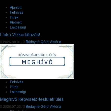
Ajánlott
Felhívás
Hírek
Kiemelt
Lakossági
I.fokú Vízkorlátozás!
2026.08.01.
Bédayné Géró Viktória
Felhívás
Hírek
Lakossági
Meghívó Képviselő-testületi ülés
2026.07.23.
Bédayné Géró Viktória