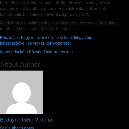
berendezések erősen rongált; törött, törmelékes vagy erősen
szennyezett állapotban vannak. Az elektronikai hulladékot a
kommunális hulladékkal keverni szigorúan TILOS!
Az elektronikai hulladékok elszállítását és a törvényi előírásoknak
megfelelő kezelését a MÜ-GU Kft. végzi.
Köszönjük, hogy él, az elektronikai hulladékgyűjtés
lehetőségével, és vigyáz környezetére!
Szentlőrinckáta Község Önkormányzata
About Author
Bédayné Géró Viktória
See author's posts