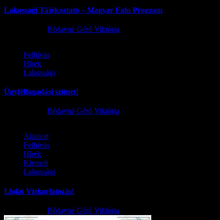
Lakossági Tájékoztató – Magyar Falu Program
2026.08.06.
Bédayné Géró Viktória
Felhívás
Hírek
Lakossági
Ügyfélfogadási szünet!
2026.08.02.
Bédayné Géró Viktória
Ajánlott
Felhívás
Hírek
Kiemelt
Lakossági
I.fokú Vízkorlátozás!
2026.08.01.
Bédayné Géró Viktória