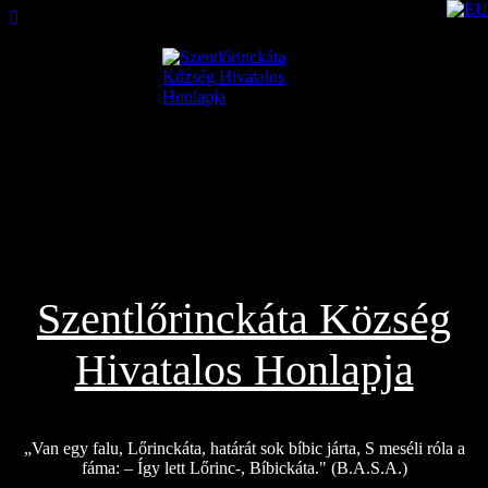
2026.08.06.
Szentlőrinckáta Község
Hivatalos Honlapja
„Van egy falu, Lőrinckáta, határát sok bíbic járta, S meséli róla a
fáma: – Így lett Lőrinc-, Bíbickáta." (B.A.S.A.)