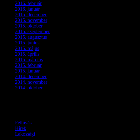
2016. február
(3)
2016. január
(2)
2015. december
(1)
2015. november
(4)
2015. október
(4)
2015. szeptember
(5)
2015. augusztus
(3)
2015. június
(2)
2015. május
(3)
2015. április
(4)
2015. március
(3)
2015. február
(2)
2015. január
(5)
2014. december
(4)
2014. november
(1)
2014. október
(2)
Ez is érdekelhet
Felhívás
Hírek
Lakossági