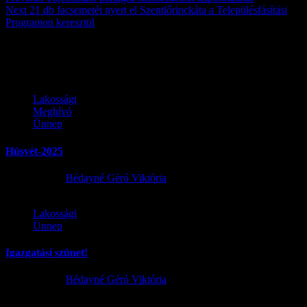
Next
21 db facsemetét nyert el Szentlőrinckáta a Településfásítási
Programon keresztül
Továbbiak
Lakossági
Meghívó
Ünnep
Húsvét-2025
2025.04.17.
Bédayné Géró Viktória
Lakossági
Ünnep
Igazgatási szünet!
2024.12.16.
Bédayné Géró Viktória