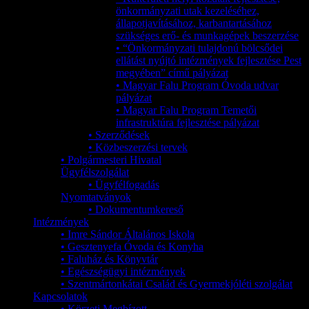
önkormányzati utak kezeléséhez,
állapotjavításához, karbantartásához
szükséges erő- és munkagépek beszerzése
• “Önkormányzati tulajdonú bölcsődei
ellátást nyújtó intézmények fejlesztése Pest
megyében” című pályázat
• Magyar Falu Program Óvoda udvar
pályázat
• Magyar Falu Program Temetői
infrastruktúra fejlesztése pályázat
• Szerződések
• Közbeszerzési tervek
• Polgármesteri Hivatal
Ügyfélszolgálat
• Ügyfélfogadás
Nyomtatványok
• Dokumentumkereső
Intézmények
• Imre Sándor Általános Iskola
• Gesztenyefa Óvoda és Konyha
• Faluház és Könyvtár
• Egészségügyi intézmények
• Szentmártonkátai Család és Gyermekjóléti szolgálat
Kapcsolatok
• Körzeti Megbízott