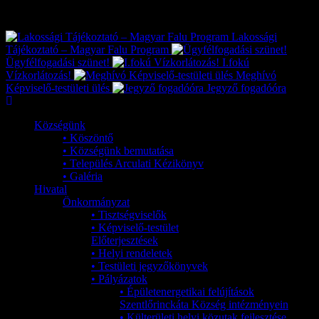
Exkluzív
Friss hírek
Lakossági
Tájékoztató – Magyar Falu Program
Ügyfélfogadási szünet!
I.fokú
Vízkorlátozás!
Meghívó
Képviselő-testületi ülés
Jegyző fogadóóra
Községünk
• Köszöntő
• Községünk bemutatása
• Település Arculati Kézikönyv
• Galéria
Hivatal
Önkormányzat
• Tisztségviselők
• Képviselő-testület
Előterjesztések
• Helyi rendeletek
• Testületi jegyzőkönyvek
• Pályázatok
• Épületenergetikai felújítások
Szentlőrinckáta Község intézményein
• Külterületi helyi közutak fejlesztése,