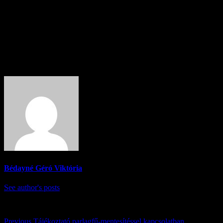
részletekről:
Email: faluhazeskonyvtar@gmail.com
Telefon: +36 70 642 7775
About Author
Bédayné Géró Viktória
See author's posts
Previous
Tájékoztató parlagfű-mentesítéssel kapcsolatban