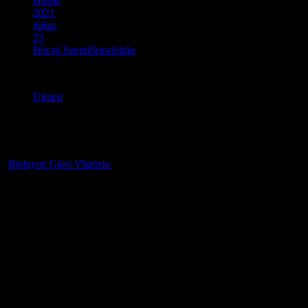
Home
2021
július
23
Búcsú Szentlőrinckátán
Ünnep
Búcsú Szentlőrinckátán
Bédayné Géró Viktória
2021.07.23.
2021. augusztus 8-án
, vasárnap tartja községünk a Szent Lőrinc
Templom búcsúját. (Cím: 2255 Szentlőrinckáta, Szentlőrinc u. 8.)
Az ünnepi szentmisére szeretettel várunk mindenkit!
A hagyományokhoz híven a Búcsúi kirakodóvásár és sergősök
egész nap várják a gyerekeket, felnőtteket egyaránt egy kis
kikapcsolódásra a Víztorony – Honvéd utca környékén.
A kirakodóvásárra jelentkező árusok, kézmúvesek az alábbi
elérhetőségeken érdeklődhetnek a helyfoglalásról és további