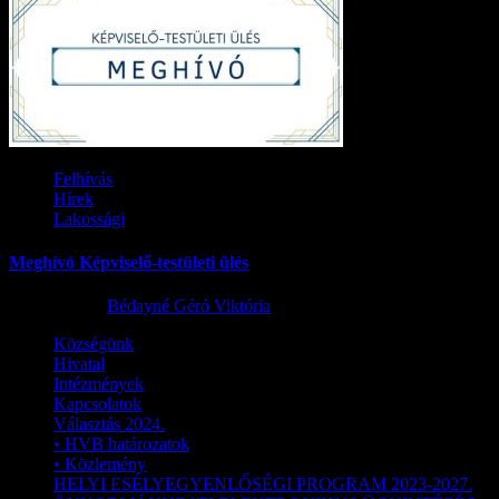
Felhívás
Hírek
Lakossági
Meghívó Képviselő-testületi ülés
2026.07.23.
Bédayné Géró Viktória
Községünk
Hivatal
Intézmények
Kapcsolatok
Választás 2024.
• HVB határozatok
• Közlemény
HELYI ESÉLYEGYENLŐSÉGI PROGRAM 2023-2027.