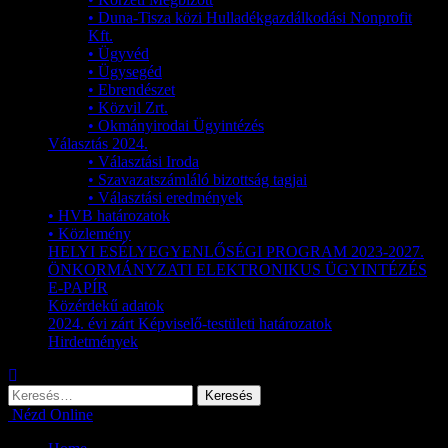
• Duna-Tisza közi Hulladékgazdálkodási Nonprofit
Kft.
• Ügyvéd
• Ügysegéd
• Ebrendészet
• Közvil Zrt.
• Okmányirodai Ügyintézés
Választás 2024.
• Választási Iroda
• Szavazatszámláló bizottság tagjai
• Választási eredmények
• HVB határozatok
• Közlemény
HELYI ESÉLYEGYENLŐSÉGI PROGRAM 2023-2027.
ÖNKORMÁNYZATI ELEKTRONIKUS ÜGYINTÉZÉS
E-PAPÍR
Közérdekű adatok
2024. évi zárt Képviselő-testületi határozatok
Hirdetmények
Nézd Online