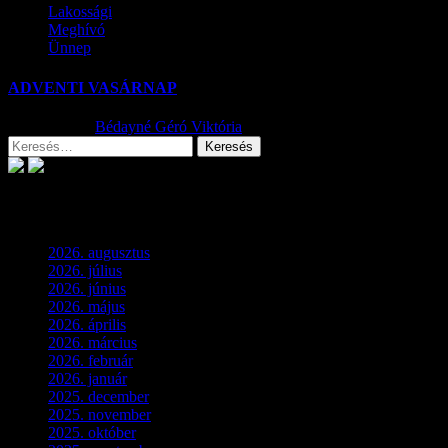
Lakossági
Meghívó
Ünnep
ADVENTI VASÁRNAP
2024.11.28.
Bédayné Géró Viktória
Archívum
2026. augusztus
(3)
2026. július
(2)
2026. június
(4)
2026. május
(1)
2026. április
(1)
2026. március
(4)
2026. február
(4)
2026. január
(2)
2025. december
(4)
2025. november
(3)
2025. október
(3)