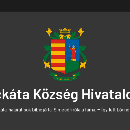
ckáta Község Hivatal
áta, határát sok bíbic járta, S meséli róla a fáma: – Így lett Lőrinc-,