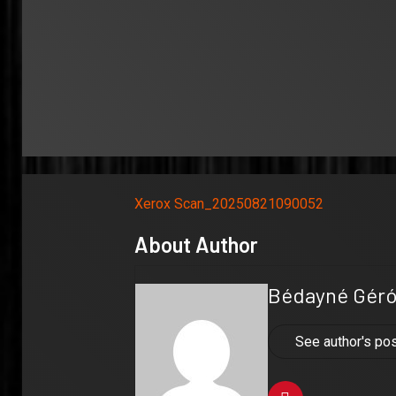
Xerox Scan_20250821090052
About Author
Bédayné Géró 
See author's po