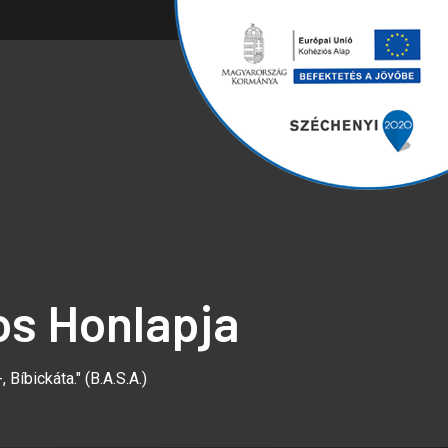
os Honlapja
 Bíbickáta." (B.A.S.A.)