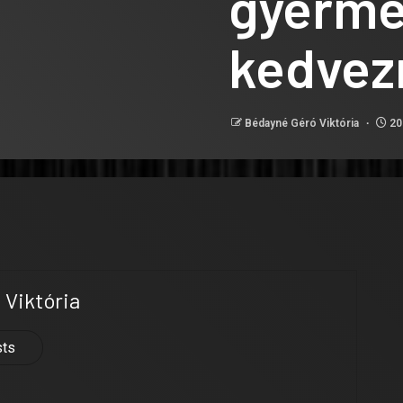
gyerme
kedvez
Bédayné Géró Viktória
20
Viktória
sts