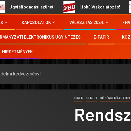
Ügyfélfogadási szünet!
I.fokú Vízkorlátozás!
EK
KAPCSOLATOK
VÁLASZTÁS 2024.
• H
RMÁNYZATI ELEKTRONIKUS ÜGYINTÉZÉS
E-PAPÍR
KÖZ
HIRDETMÉNYEK
delmi kedvezmény!
HÍREK
KIEMELT
KÖZÉRDEKŰ ADATOK
Rendsz