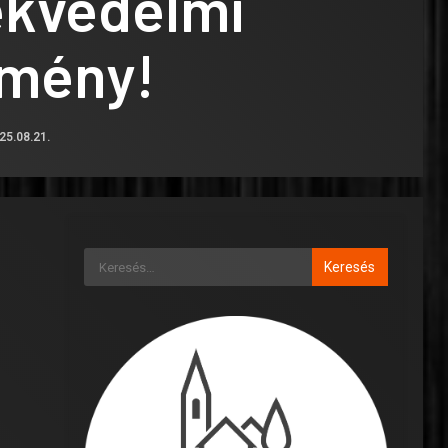
kvédelmi
mény!
25.08.21.