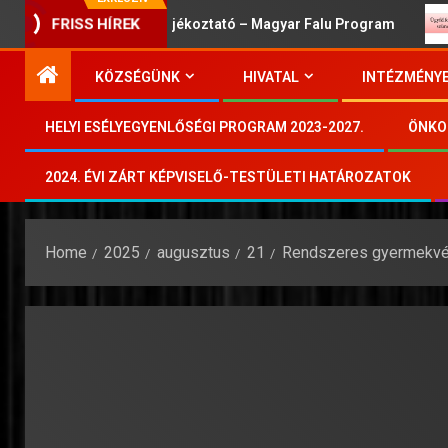
FRISS HÍREK
Lakossági Tájékoztató – Magyar Falu Program
KÖZSÉGÜNK
HIVATAL
INTÉZMÉNY
HELYI ESÉLYEGYENLŐSÉGI PROGRAM 2023-2027.
ÖNKO
2024. ÉVI ZÁRT KÉPVISELŐ-TESTÜLETI HATÁROZATOK
Home
2025
augusztus
21
Rendszeres gyermekvé