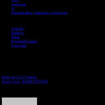
2025
augusztus
11
Parlagfű elleni védekezés ellenőrzése!
Ajánlott
Felhívás
Hírek
Közérdekű adtok
Lakossági
Parlagfű elleni védekezés
ellenőrzése!
Bédayné Géró Viktória
2025.08.11.
Xerox Scan_20250811074939
About Author