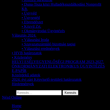
• Duna-Tisza közi Hulladékgazdálkodási Nonprofit
Kft.
• Ügyvéd
• Ügysegéd
• Ebrendészet
• Közvil Zrt.
• Okmányirodai Ügyintézés
Választás 2024.
• Választási Iroda
• Szavazatszámláló bizottság tagjai
• Választási eredmények
• HVB határozatok
• Közlemény
HELYI ESÉLYEGYENLŐSÉGI PROGRAM 2023-2027.
ÖNKORMÁNYZATI ELEKTRONIKUS ÜGYINTÉZÉS
E-PAPÍR
Közérdekű adatok
2024. évi zárt Képviselő-testületi határozatok
Hirdetmények
Keresés:
Nézd Online
Home