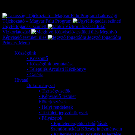
Exkluzív
Friss hírek
Lakossági
Tájékoztató – Magyar Falu Program
Ügyfélfogadási szünet!
I.fokú
Vízkorlátozás!
Meghívó
Képviselő-testületi ülés
Jegyző fogadóóra
Primary Menu
Községünk
• Köszöntő
• Községünk bemutatása
• Település Arculati Kézikönyv
• Galéria
Hivatal
Önkormányzat
• Tisztségviselők
• Képviselő-testület
Előterjesztések
• Helyi rendeletek
• Testületi jegyzőkönyvek
• Pályázatok
• Épületenergetikai felújítások
Szentlőrinckáta Község intézményein
• Külterületi helyi közutak fejlesztése,