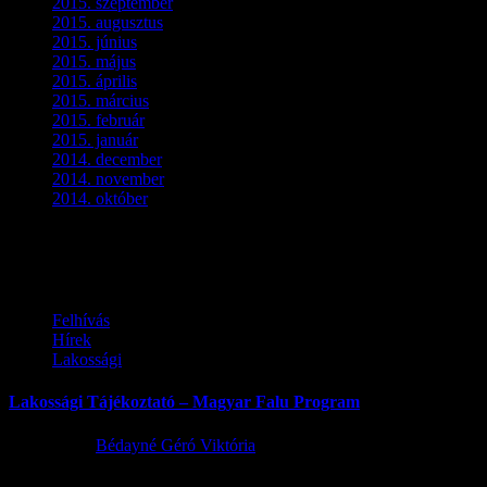
2015. szeptember
(5)
2015. augusztus
(3)
2015. június
(2)
2015. május
(3)
2015. április
(4)
2015. március
(3)
2015. február
(2)
2015. január
(5)
2014. december
(4)
2014. november
(1)
2014. október
(2)
Ez is érdekelhet
Felhívás
Hírek
Lakossági
Lakossági Tájékoztató – Magyar Falu Program
2026.08.06.
Bédayné Géró Viktória