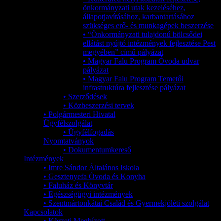
önkormányzati utak kezeléséhez,
állapotjavításához, karbantartásához
szükséges erő- és munkagépek beszerzése
• “Önkormányzati tulajdonú bölcsődei
ellátást nyújtó intézmények fejlesztése Pest
megyében” című pályázat
• Magyar Falu Program Óvoda udvar
pályázat
• Magyar Falu Program Temetői
infrastruktúra fejlesztése pályázat
• Szerződések
• Közbeszerzési tervek
• Polgármesteri Hivatal
Ügyfélszolgálat
• Ügyfélfogadás
Nyomtatványok
• Dokumentumkereső
Intézmények
• Imre Sándor Általános Iskola
• Gesztenyefa Óvoda és Konyha
• Faluház és Könyvtár
• Egészségügyi intézmények
• Szentmártonkátai Család és Gyermekjóléti szolgálat
Kapcsolatok
• Körzeti Megbízott