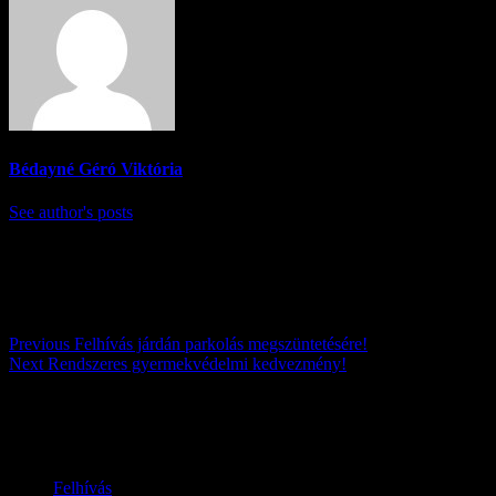
Bédayné Géró Viktória
See author's posts
Post navigation
Previous
Felhívás járdán parkolás megszüntetésére!
Next
Rendszeres gyermekvédelmi kedvezmény!
Továbbiak
Felhívás