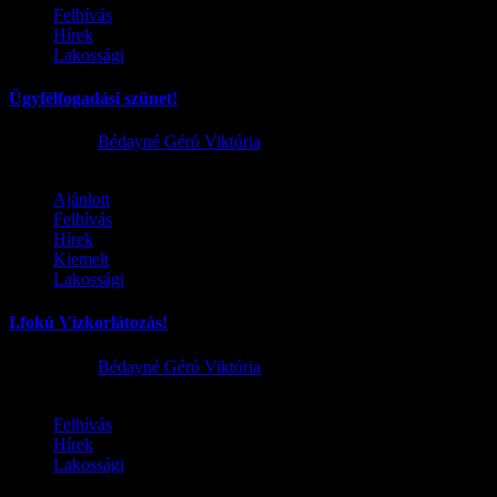
Felhívás
Hírek
Lakossági
Ügyfélfogadási szünet!
2026.08.02.
Bédayné Géró Viktória
Ajánlott
Felhívás
Hírek
Kiemelt
Lakossági
I.fokú Vízkorlátozás!
2026.08.01.
Bédayné Géró Viktória
Felhívás
Hírek
Lakossági