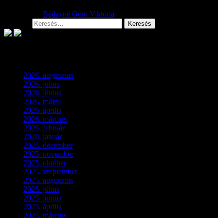
2026.08.01.
Bédayné Géró Viktória
Keresés:
Archívum
2026. augusztus
(3)
2026. július
(2)
2026. június
(4)
2026. május
(1)
2026. április
(1)
2026. március
(4)
2026. február
(4)
2026. január
(2)
2025. december
(4)
2025. november
(3)
2025. október
(3)
2025. szeptember
(5)
2025. augusztus
(3)
2025. július
(5)
2025. június
(4)
2025. április
(5)
2025. március
(7)