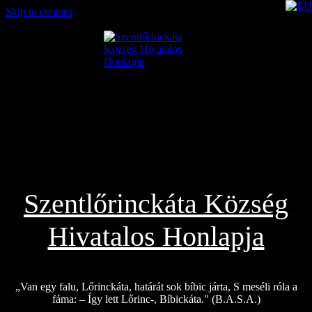
Skip to content
2026.08.06.
Szentlőrinckáta Község
Hivatalos Honlapja
„Van egy falu, Lőrinckáta, határát sok bíbic járta, S meséli róla a
fáma: – Így lett Lőrinc-, Bíbickáta." (B.A.S.A.)