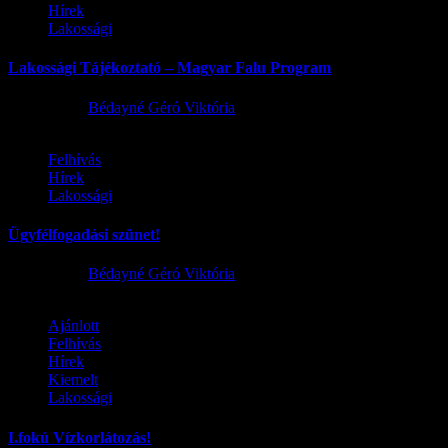
Hírek
Lakossági
Lakossági Tájékoztató – Magyar Falu Program
2026.08.06.
Bédayné Géró Viktória
Felhívás
Hírek
Lakossági
Ügyfélfogadási szünet!
2026.08.02.
Bédayné Géró Viktória
Ajánlott
Felhívás
Hírek
Kiemelt
Lakossági
I.fokú Vízkorlátozás!