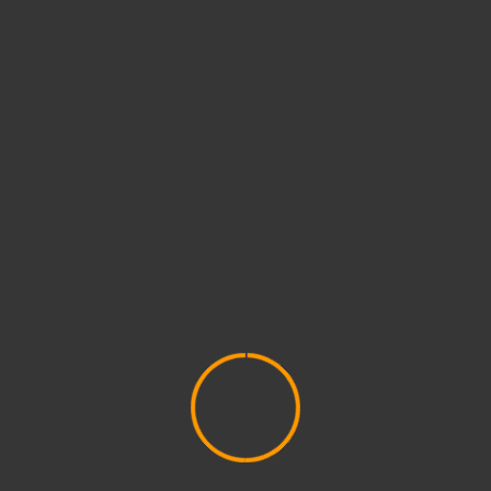
2026. augusztus
(3)
2026. július
(2)
2026. június
(4)
2026. május
(1)
2026. április
(1)
2026. március
(4)
2026. február
(4)
2026. január
(2)
2025. december
(4)
2025. november
(3)
2025. október
(3)
2025. szeptember
(5)