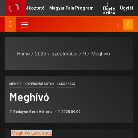
ossági Tájékoztató – Magyar Falu Program
Ügyfélfogad
Home
2025
szeptember
9
Meghívó
KIEMELT
KÖZÉRDEKŰ ADTOK
LAKOSSÁGI
Meghívó
Bédayné Géró Viktória
2025.09.09.
Meghívó Lakosság