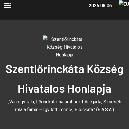
2026.08.06.
Szentlőrinckáta Község
Hivatalos Honlapja
„Van egy falu, Lőrinckáta, határát sok bíbic járta, S meséli
róla a fáma: – Így lett Lőrinc-, Bíbickáta." (B.A.S.A.)