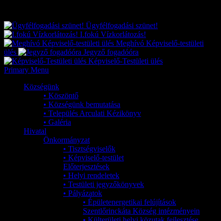
Exkluzív
Friss hírek
Ügyfélfogadási szünet!
I.fokú Vízkorlátozás!
Meghívó Képviselő-testületi
ülés
Jegyző fogadóóra
Képviselő-Testületi ülés
Primary Menu
Községünk
• Köszöntő
• Községünk bemutatása
• Település Arculati Kézikönyv
• Galéria
Hivatal
Önkormányzat
• Tisztségviselők
• Képviselő-testület
Előterjesztések
• Helyi rendeletek
• Testületi jegyzőkönyvek
• Pályázatok
• Épületenergetikai felújítások
Szentlőrinckáta Község intézményein
• Külterületi helyi közutak fejlesztése,