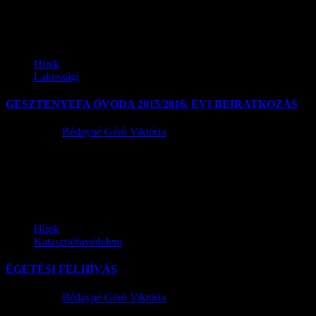
tartozása, fogyatékossága, életkora, egészségi állapota, vallási-
vagy...
Hírek
Lakossági
GESZTENYEFA ÓVODA 2015/2016. ÉVI BEIRATKOZÁS
2015.04.06.
Bédayné Géró Viktória
Szentlőrinckáta Község Óvodai Intézményébe (Gesztenyefa Óvoda
) történő 2015/2016-os nevelési év beiratkozási időszakának
meghatározása tekintetében az alábbi hirdetményt teszi közzé:...
Hírek
Katasztrófavédelem
ÉGETÉSI FELHÍVÁS
2015.03.19.
Bédayné Géró Viktória