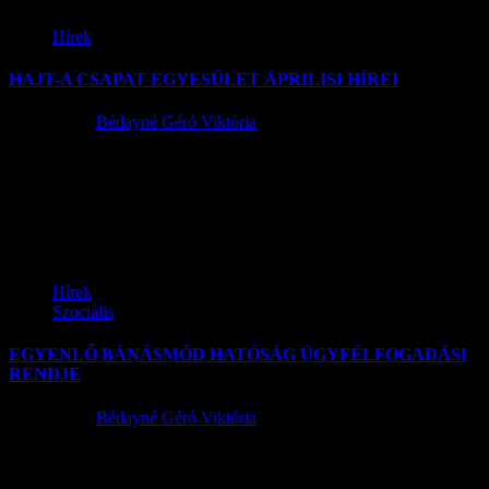
Hírek
HAJT-A CSAPAT EGYESÜLET ÁPRILISI HÍREI
2015.04.22.
Bédayné Géró Viktória
Tisztelt Ügyfeleink! A 2014-2020-as európai uniós időszak
LEADER tervezési folyamata megkezdődött. Az eredményes
tervezés elengedhetetlen feltétele, hogy megismerjük partnereink
jövőbe...
Hírek
Szociális
EGYENLŐ BÁNÁSMÓD HATÓSÁG ÜGYFÉLFOGADÁSI
RENDJE
2015.04.22.
Bédayné Géró Viktória
Forduljon az Egyenlő Bánásmód Hatóság ügyfélszolgálatához, ha
neme, faji hovatartozása, bőrszíne, nemzetisége, nemzetiséghez való