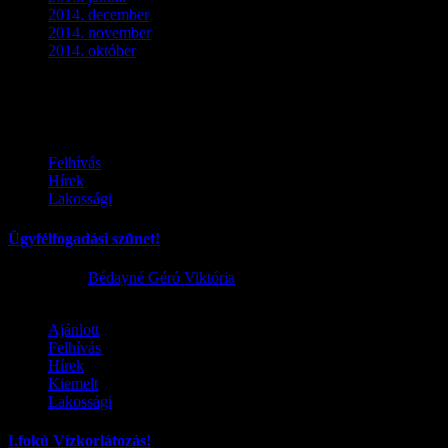
2014. december
(4)
2014. november
(1)
2014. október
(2)
Ez is érdekelhet
Felhívás
Hírek
Lakossági
Ügyfélfogadási szünet!
2026.08.02.
Bédayné Géró Viktória
Ajánlott
Felhívás
Hírek
Kiemelt
Lakossági
I.fokú Vízkorlátozás!