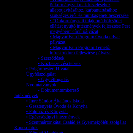
önkormányzati utak kezeléséhez,
állapotjavításához, karbantartásához
szükséges erő- és munkagépek beszerzése
• “Önkormányzati tulajdonú bölcsődei
ellátást nyújtó intézmények fejlesztése Pest
megyében” című pályázat
• Magyar Falu Program Óvoda udvar
pályázat
• Magyar Falu Program Temetői
infrastruktúra fejlesztése pályázat
• Szerződések
• Közbeszerzési tervek
• Polgármesteri Hivatal
Ügyfélszolgálat
• Ügyfélfogadás
Nyomtatványok
• Dokumentumkereső
Intézmények
• Imre Sándor Általános Iskola
• Gesztenyefa Óvoda és Konyha
• Faluház és Könyvtár
• Egészségügyi intézmények
• Szentmártonkátai Család és Gyermekjóléti szolgálat
Kapcsolatok
• Körzeti Megbízott