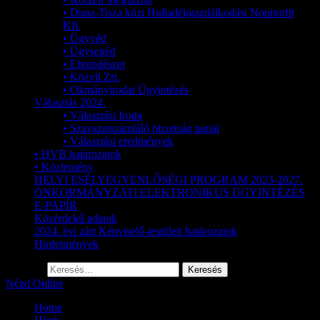
• Duna-Tisza közi Hulladékgazdálkodási Nonprofit
Kft.
• Ügyvéd
• Ügysegéd
• Ebrendészet
• Közvil Zrt.
• Okmányirodai Ügyintézés
Választás 2024.
• Választási Iroda
• Szavazatszámláló bizottság tagjai
• Választási eredmények
• HVB határozatok
• Közlemény
HELYI ESÉLYEGYENLŐSÉGI PROGRAM 2023-2027.
ÖNKORMÁNYZATI ELEKTRONIKUS ÜGYINTÉZÉS
E-PAPÍR
Közérdekű adatok
2024. évi zárt Képviselő-testületi határozatok
Hirdetmények
Keresés:
Nézd Online
Home