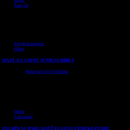
Hírek
Page 26
Hírek
Egyéb kategória
Hírek
HAJT-A CSAPAT JÚNIUSI HÍREI
2015.06.15.
Bédayné Géró Viktória
Tisztelt Ügyfeleink! A 28/2015. (VI. 9.) MvM rendelet értelmében
az egyes vidékfejlesztési támogatásokra irányadó 2015. május 31-i
megvalósítási és utolsó...
Hírek
Lakossági
FELHÍVÁS PARLAGFŰ ELLENI VÉDEKEZÉSRE