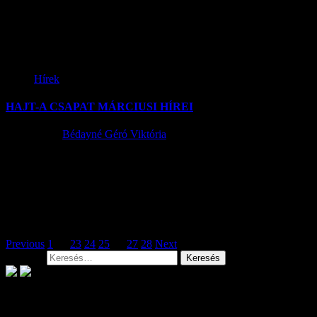
Felhívom Szentlőrinckáta Község Lakossága figyelmét, hogy 2015.
március 05-én új jogszabály lép életbe a szabadtéri tűzgyújtási
szabályok vonatkozásában: Az Országos Tűzvédelmi...
Hírek
HAJT-A CSAPAT MÁRCIUSI HÍREI
2015.03.05.
Bédayné Géró Viktória
Tisztelt Ügyfeleink! A nemrég megjelent 7/2015. (II. 17.) számú
MvM rendelet több, az EMVA társfinanszírozásában megvalósuló
agrár-vidékfejlesztési támogatási rendeletet módosított....
Bejegyzések lapozása
Previous
1
…
23
24
25
26
27
28
Next
Keresés:
Archívum