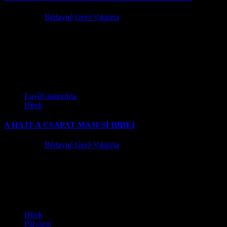
2015.05.25.
Bédayné Géró Viktória
A parlagfű-mentesítési programban a járási hivatalok földhivatali
osztályai (továbbiakban: földhivatalok)is részt vesznek, az
élelmiszerláncról és hatósági felügyeletéről szóló 2008. évi XLVI.
törvény alapján, melynek...
Egyéb kategória
Hírek
A HAJT-A CSAPAT MÁJUSI HÍREI
2015.05.21.
Bédayné Géró Viktória
Tisztelt Ügyfeleink! A 2007-2013-as európai uniós időszak
megvalósítás vagy elszámolás előtti pályázatait érintően a
megvalósítási határidő és az utolsó kifizetési...
Hírek
Pályázat