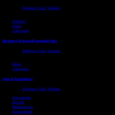
2026.08.01.
Bédayné Géró Viktória
Felhívás
Hírek
Lakossági
Meghívó Képviselő-testületi ülés
2026.07.23.
Bédayné Géró Viktória
Hírek
Lakossági
Jegyző fogadóóra
2026.07.15.
Bédayné Géró Viktória
Községünk
Hivatal
Intézmények
Kapcsolatok