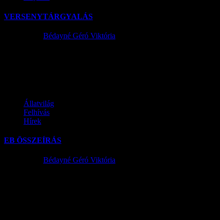
VERSENYTÁRGYALÁS
2015.05.13.
Bédayné Géró Viktória
Szentlőrinckáta Község Önkormányzata (22S5 Szentlőrinckáta,
Arany 3. u. 26.) a tulajdonát képező ingó vagyon értékesítésére
nyilvános versenytárgyalást hirdet. A helyi...
Állatvilág
Felhívás
Hírek
EB ÖSSZEÍRÁS
2015.04.22.
Bédayné Géró Viktória
TISZTELT LAKOSSÁG! SZENTLŐRINCKÁTA KÖZSÉG
ÖNKORMÁNYZATA ÉRTESÍTI a kutyatulajdonosokat,
kutyatartókat, hogy törvényi kötelezettségének eleget téve 2015.
MÁJUS 1. - 2015. JÚNIUS...