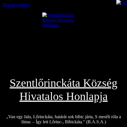
Skip to content
2026.08.02.
Szentlőrinckáta Község
Hivatalos Honlapja
„Van egy falu, Lőrinckáta, határát sok bíbic járta, S meséli róla a
fáma: – Így lett Lőrinc-, Bíbickáta." (B.A.S.A.)