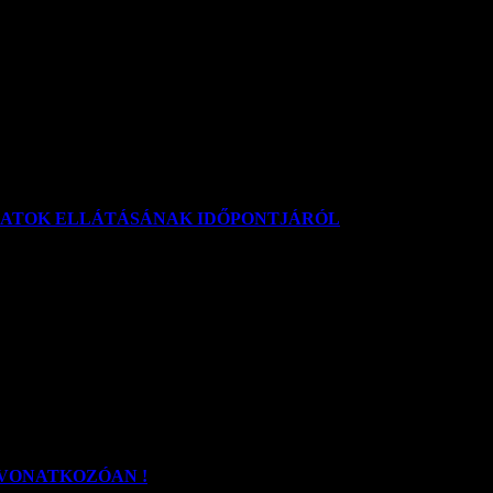
vatal Monori Járási Hivatala a Vörös rókák tavaszi veszettség ellen
ADATOK ELLÁTÁSÁNAK IDŐPONTJÁRÓL
ot, hogy a Belügyminisztérium Országos Katasztrófavédelmi Főigazgató
 VONATKOZÓAN !