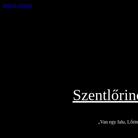
Skip to content
2026.08.07.
Szentlőri
„Van egy falu, Lőrinc
Exkluzív
Friss hírek