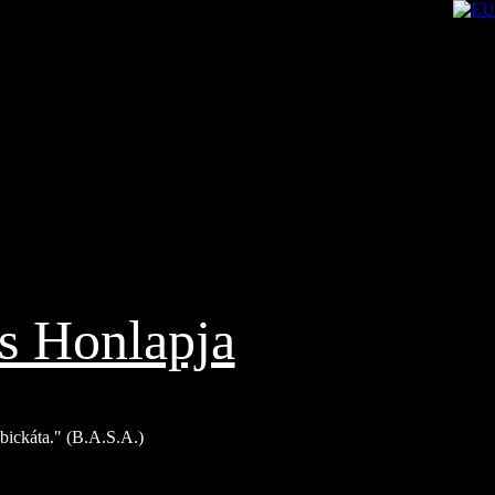
s Honlapja
Bíbickáta." (B.A.S.A.)