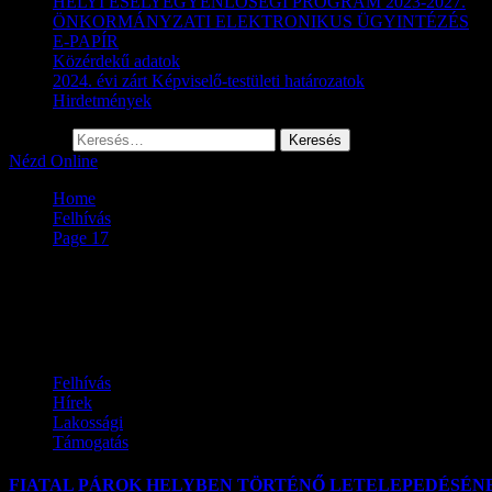
HELYI ESÉLYEGYENLŐSÉGI PROGRAM 2023-2027.
ÖNKORMÁNYZATI ELEKTRONIKUS ÜGYINTÉZÉS
E-PAPÍR
Közérdekű adatok
2024. évi zárt Képviselő-testületi határozatok
Hirdetmények
Keresés:
Nézd Online
Home
Felhívás
Page 17
Felhívás
Felhívás
Hírek
Lakossági
Támogatás
FIATAL PÁROK HELYBEN TÖRTÉNŐ LETELEPEDÉSÉ