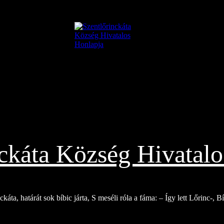
nckáta Község Hivatalo
káta, határát sok bíbic járta, S meséli róla a fáma: – Így lett Lőrinc-, 