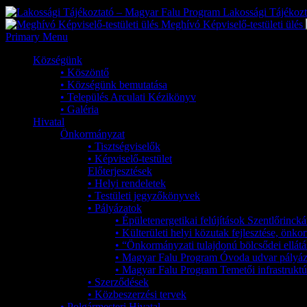
Lakossági Tájékoz
Meghívó Képviselő-testületi ülés
Primary Menu
Községünk
• Köszöntő
• Községünk bemutatása
• Település Arculati Kézikönyv
• Galéria
Hivatal
Önkormányzat
• Tisztségviselők
• Képviselő-testület
Előterjesztések
• Helyi rendeletek
• Testületi jegyzőkönyvek
• Pályázatok
• Épületenergetikai felújítások Szentlőrinc
• Külterületi helyi közutak fejlesztése, ön
• “Önkormányzati tulajdonú bölcsődei ellátá
• Magyar Falu Program Óvoda udvar pályáz
• Magyar Falu Program Temetői infrastruktúr
• Szerződések
• Közbeszerzési tervek
• Polgármesteri Hivatal