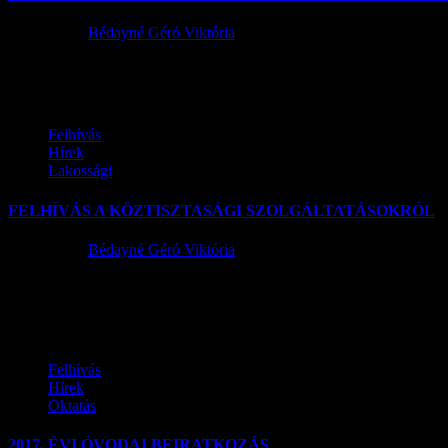
2017.10.05.
Bédayné Géró Viktória
Szentlőrinckáta Község Önkormányzata Képviselő-testületének a 6/2017. 
Felhívás
Hírek
Lakossági
FELHÍVÁS A KÖZTISZTASÁGI SZOLGÁLTATÁSOKRÓL
2017.09.14.
Bédayné Géró Viktória
A köztisztasági szolgáltatásokról Felhívjuk az ingatlan tulajdonosok
a közterületek használatáról és...
Felhívás
Hírek
Oktatás
2017. ÉVI ÓVODAI BEIRATKOZÁS