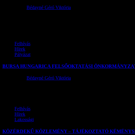
2016.10.28.
Bédayné Géró Viktória
TISZTELT MEGEMLÉKEZŐK ! MINDENSZENTEK ALATT A 
SAJNOS A MEGEMLÉKEZÉSEK...
Felhívás
Hírek
Pályázat
BURSA HUNGARICA FELSŐOKTATÁSI ÖNKORMÁNYZATI
2016.10.10.
Bédayné Géró Viktória
Szentlőrinckáta község Önkormányzata az Emberi Erőforrások Miniszté
Felhívás
Hírek
Lakossági
KÖZÉRDEKŰ KÖZLEMÉNY – TÁJÉKOZTATÓ KÉMÉNYS