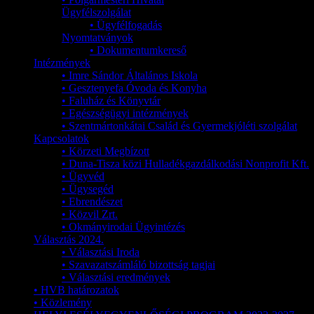
Ügyfélszolgálat
• Ügyfélfogadás
Nyomtatványok
• Dokumentumkereső
Intézmények
• Imre Sándor Általános Iskola
• Gesztenyefa Óvoda és Konyha
• Faluház és Könyvtár
• Egészségügyi intézmények
• Szentmártonkátai Család és Gyermekjóléti szolgálat
Kapcsolatok
• Körzeti Megbízott
• Duna-Tisza közi Hulladékgazdálkodási Nonprofit Kft.
• Ügyvéd
• Ügysegéd
• Ebrendészet
• Közvil Zrt.
• Okmányirodai Ügyintézés
Választás 2024.
• Választási Iroda
• Szavazatszámláló bizottság tagjai
• Választási eredmények
• HVB határozatok
• Közlemény