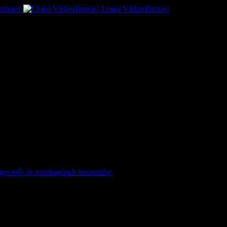
szünet!
I.fokú Vízkorlátozás!
séges erő- és munkagépek beszerzése