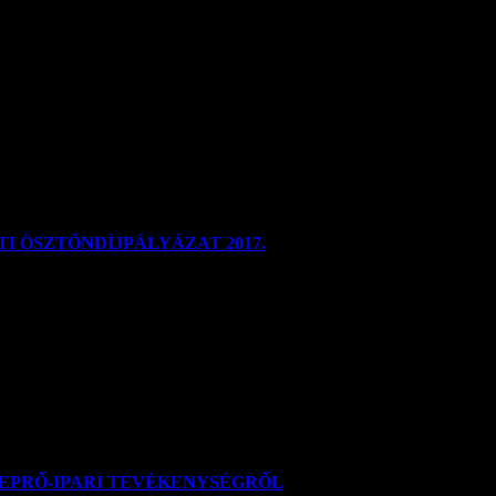
LAKOSSÁG SZÉLES RÉTEGEI KERESIK FEL HALOTTAIKRA
 ÖSZTÖNDÍJPÁLYÁZAT 2017.
riumával együttműködve, ezennel kiírja a 2017. évre a Bursa Hungaric
EPRŐ-IPARI TEVÉKENYSÉGRŐL