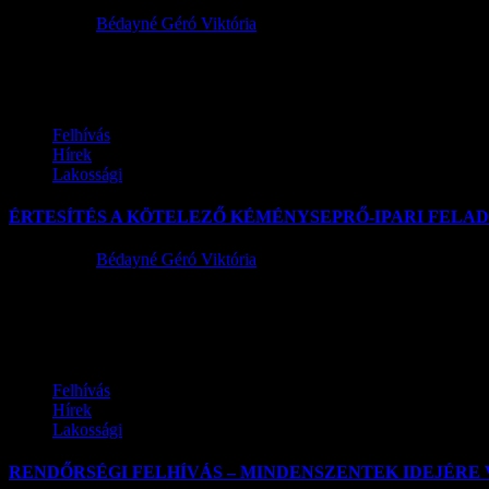
2017.03.30.
Bédayné Géró Viktória
TISZTELT LAKOSOK! Értesítjük Önöket, hogy a Pest Megyei Kormányhi
Felhívás
Hírek
Lakossági
ÉRTESÍTÉS A KÖTELEZŐ KÉMÉNYSEPRŐ-IPARI FEL
2017.01.04.
Bédayné Géró Viktória
ÉRTESÍTÉS Szentlőrinckáta község Önkormányzata értesíti a lakosság
ellátásának időpontját...
Felhívás
Hírek
Lakossági
RENDŐRSÉGI FELHÍVÁS – MINDENSZENTEK IDEJÉRE