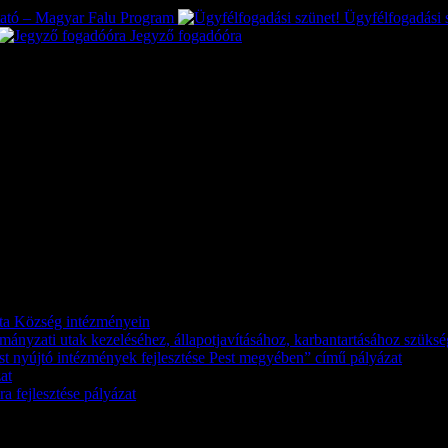
tató – Magyar Falu Program
Ügyfélfogadási 
Jegyző fogadóóra
káta Község intézményein
kormányzati utak kezeléséhez, állapotjavításához, karbantartásához szük
st nyújtó intézmények fejlesztése Pest megyében” című pályázat
at
a fejlesztése pályázat