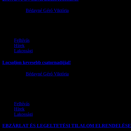
2017.05.04.
Bédayné Géró Viktória
ÓVODAI BEIRATKOZÁS Értesítjük a Tisztelt Szülőket, hogy a 2017
Felhívás
Hírek
Lakossági
Locsoljon kevesebb csatornadíjjal!
2017.05.03.
Bédayné Géró Viktória
Itt a tavasz, indul a locsolási szezon. Aki öntözni szeretne, vagy szer
Felhívás
Hírek
Lakossági
EBZÁRLAT ÉS LEGELTETÉSI TILALOM ELRENDELÉSE